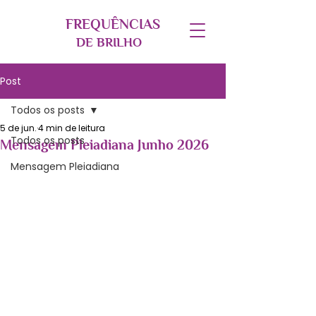
FREQUÊNC
IAS
DE BRILH
O
Post
Todos os posts
5 de jun.
4 min de leitura
Todos os posts
Mensagem Pleiadiana Junho 2026
Mensagem Pleiadiana