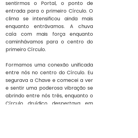
sentirmos o Portal, o ponto de 
entrada para o primeiro Círculo. O 
clima se intensificou ainda mais 
enquanto entrávamos. A chuva 
caía com mais força enquanto 
caminhávamos para o centro do 
primeiro Círculo.
Formamos uma conexão unificada 
entre nós no centro do Círculo. Eu 
segurava a Chave e comecei a ver 
e sentir uma poderosa vibração se 
abrindo entre nós três, enquanto o 
Círculo druídico despertava em 
níveis transcendentais. Tanta 
energia luminosa, como uma 
explosão que aguardava para se 
desdobrar. Uma explosão que 